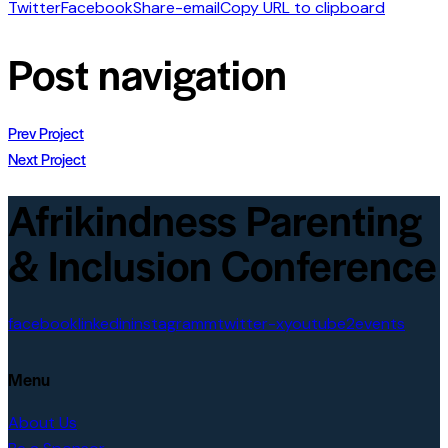
Twitter
Facebook
Share-email
Copy URL to clipboard
Post navigation
Prev Project
Next Project
Afrikindness Parenting
& Inclusion Conference
facebook
linkedin
instagramm
twitter-x
youtube2
events
Menu
About Us