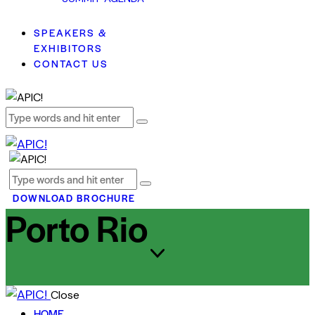
SPEAKERS &
EXHIBITORS
CONTACT US
DOWNLOAD BROCHURE
Porto Rio
Close
HOME