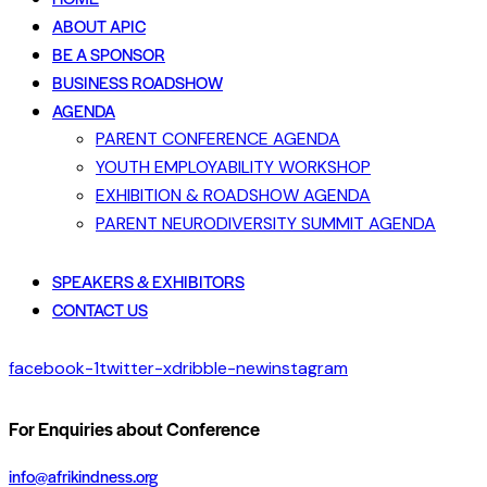
ABOUT APIC
BE A SPONSOR
BUSINESS ROADSHOW
AGENDA
PARENT CONFERENCE AGENDA
YOUTH EMPLOYABILITY WORKSHOP
EXHIBITION & ROADSHOW AGENDA
PARENT NEURODIVERSITY SUMMIT AGENDA
SPEAKERS & EXHIBITORS
CONTACT US
facebook-1
twitter-x
dribble-new
instagram
For Enquiries about Conference
info@afrikindness.org