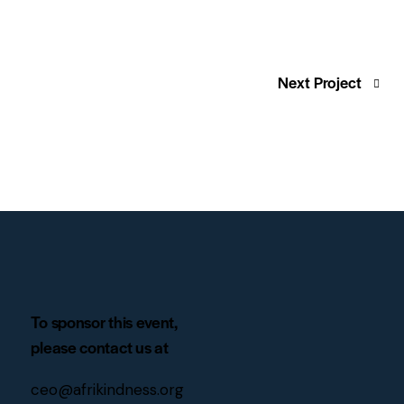
Next Project
To sponsor this event,
please contact us at
ceo@afrikindness.org