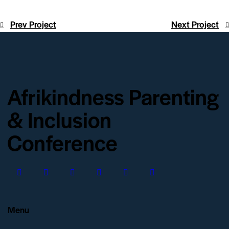
Prev Project
Next Project
Afrikindness Parenting
& Inclusion
Conference
Menu