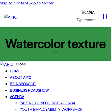
Skip to content
Skip to footer
Watercolor texture
Close
HOME
ABOUT APIC
BE A SPONSOR
BUSINESS ROADSHOW
AGENDA
PARENT CONFERENCE AGENDA
YOUTH EMPLOYABILITY WORKSHOP