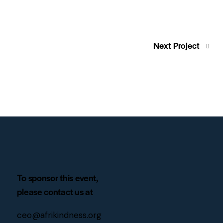
Next Project
To sponsor this event,
please contact us at
ceo@afrikindness.org